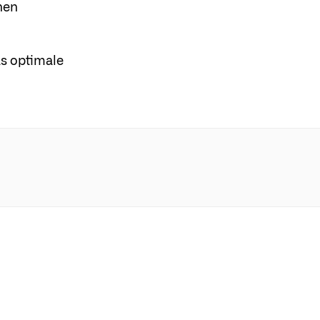
nen
as optimale