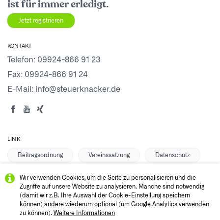
ist für immer erledigt.
Jetzt registrieren
KONTAKT
Telefon:
09924-866 91 23
Fax: 09924-866 91 24
E-Mail:
info@steuerknacker.de
LINK
Beitragsordnung
Vereinssatzung
Datenschutz
Anmelden
Impressum
Vermittlerbereich
Wir verwenden Cookies, um die Seite zu personalisieren und die
Zugriffe auf unsere Website zu analysieren. Manche sind notwendig
(damit wir z.B. Ihre Auswahl der Cookie-Einstellung speichern
können) andere wiederum optional (um Google Analytics verwenden
zu können).
Weitere Informationen
Steuerknacker – Lohnsteuerhilfeverein e.V.
Kötztinger Str. 22,