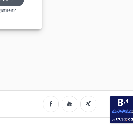
istriert?
8
,4
by