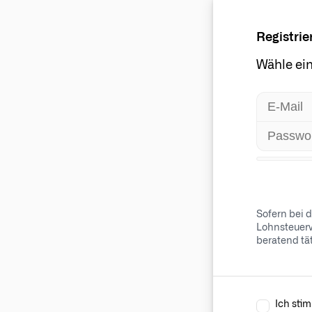
Registrie
Wähle ein
Sofern bei d
Lohnsteuerv
beratend tä
Ich sti