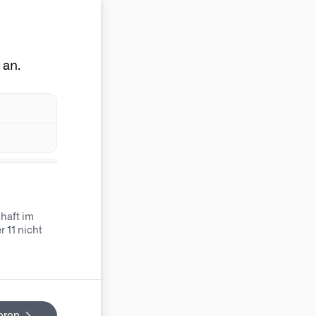
 an.
chaft im
 11 nicht
ieren