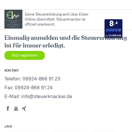
Deine Steuererklärung wird über Elster
Online übermittelt. Steuerknacker ist
8
,4
offiziell anerkannt.
by
Einmalig anmelden und die Steuererklärung
ist für immer erledigt.
Jetzt registrieren
KONTAKT
Telefon:
09924-866 91 23
Fax: 09924-866 91 24
E-Mail:
info@steuerknacker.de
LINK